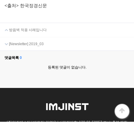
<출처> 한국정경신문
방음벽 적용 사례입니다
[Newsletter] 2019_03
댓글목록
0
등록된 댓글이 없습니다.
(주)임진에스티 | 대표자: 임영우 | 사업자번호: 128-81-50957 본사: 충북 제천
시 바이오밸리로 64 (왕암동)